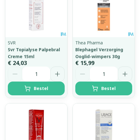
SVR
Thea Pharma
Svr Topialyse Palpebral
Blephagel Verzorging
Creme 15ml
Ooglid-wimpers 30g
€ 24,03
€ 15,99
Aantal
Aantal
Bestel
Bestel