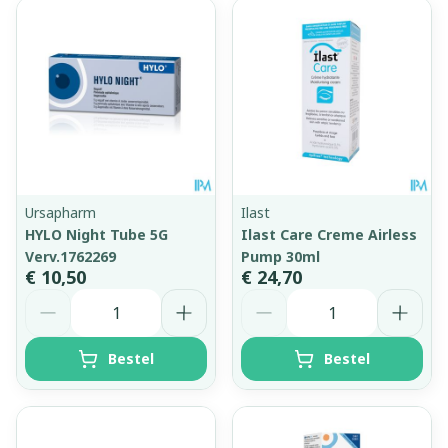
Ursapharm
Ilast
HYLO Night Tube 5G
Ilast Care Creme Airless
Verv.1762269
Pump 30ml
€ 10,50
€ 24,70
Aantal
Aantal
Bestel
Bestel