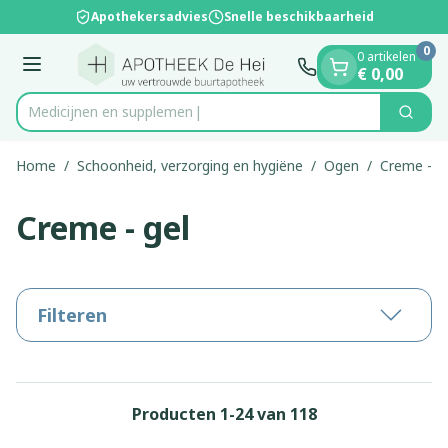
Dia 1 van 1
Ga naar de inhoud
Apothekersadvies
Snelle beschikbaarheid
0
0 artikelen
Menu
€ 0,00
Medi
Zoek
Product, merk, categorie...
Home
/
Schoonheid, verzorging en hygiëne
/
Ogen
/
Creme - g
Creme - gel
Filteren
Producten
1
-
24
van
118