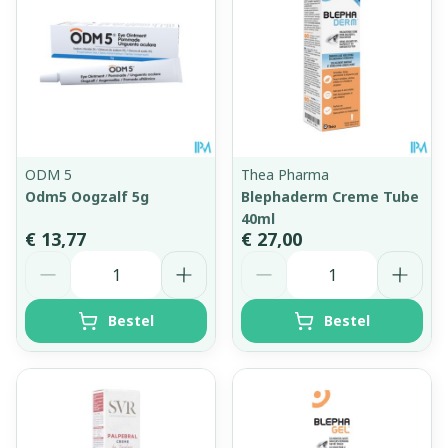
ODM 5
Thea Pharma
Odm5 Oogzalf 5g
Blephaderm Creme Tube
40ml
€ 13,77
€ 27,00
Aantal
Aantal
Bestel
Bestel