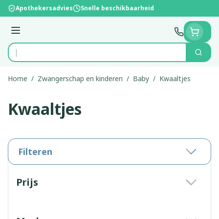
Ga naar de inhoud
Apothekersadvies
Snelle beschikbaarheid
Menu
Zoek
Product, merk, categorie...
Home
/
Zwangerschap en kinderen
/
Baby
/
Kwaaltjes
Kwaaltjes
Filteren
Doorgaan naar productlijst
Prijs
filter