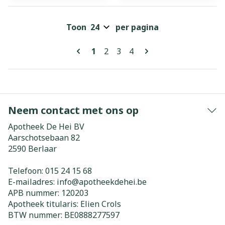
Toon
per pagina
Pagina's
U lees momenteel pagina
Pagina
Pagina
Pagina
1
2
3
4
Neem contact met ons op
Apotheek De Hei BV
Aarschotsebaan 82
2590
Berlaar
Telefoon:
015 24 15 68
E-mailadres:
info@
apotheekdehei.be
APB nummer:
120203
Apotheek titularis:
Elien Crols
BTW nummer:
BE0888277597