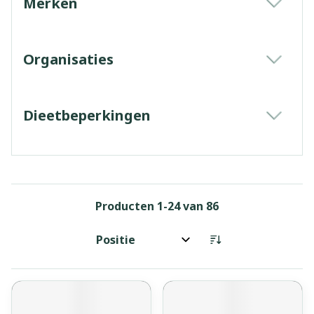
Merken
filter
Organisaties
filter
Dieetbeperkingen
filter
Producten
1
-
24
van
86
Sorteer op: