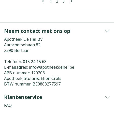
U lees momenteel pagina
Pagina
Pagina
1
2
3
Neem contact met ons op
Apotheek De Hei BV
Aarschotsebaan 82
2590
Berlaar
Telefoon:
015 24 15 68
E-mailadres:
info@
apotheekdehei.be
APB nummer:
120203
Apotheek titularis:
Elien Crols
BTW nummer:
BE0888277597
Klantenservice
FAQ