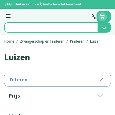
Ga naar de inhoud
Apothekersadvies
Snelle beschikbaarheid
Menu
Zoek
Product, merk, categorie...
Home
/
Zwangerschap en kinderen
/
Kinderen
/
Luizen
Luizen
Filteren
Doorgaan naar productlijst
Prijs
filter