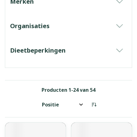
Merken
filter
Organisaties
filter
Dieetbeperkingen
filter
Producten
1
-
24
van
54
Sorteer op: