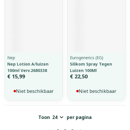
Nep
Eurogenerics (EG)
Nep Lotion A/luizen
Silikom Spray Tegen
100ml Verv.2680338
Luizen 100Ml
€ 15,99
€ 22,50
Niet beschikbaar
Niet beschikbaar
Toon
per pagina
Pagina's