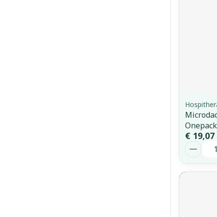
Hospither
Microdac
Onepack
€ 19,07
Aantal