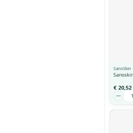
SanoSkin
Sanoskin
€ 20,52
Aantal