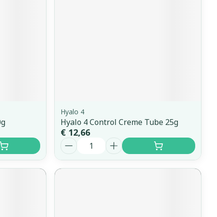
erende
Parfums en
geurproducten
Hyalo 4
0g
Hyalo 4 Control Creme Tube 25g
€ 12,66
Aantal
CBD