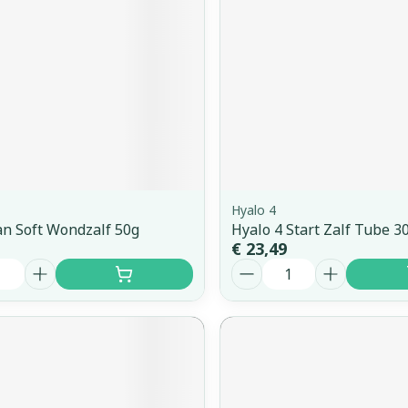
orging
Supplementen
Insectenw
middelen
n
Mondmaskers
issen
 -
uid
d
Hyalo 4
an Soft Wondzalf 50g
Hyalo 4 Start Zalf Tube 3
€ 23,49
Aantal
Zelfbruiner
Scheren