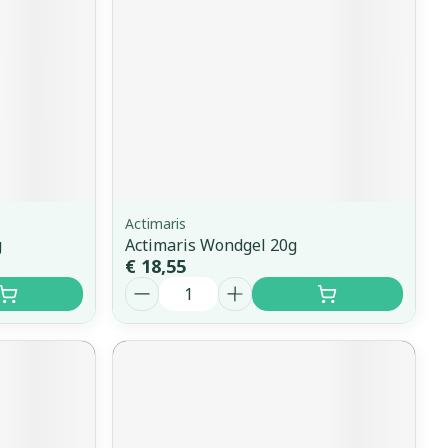
Actimaris
g
Actimaris Wondgel 20g
€ 18,55
Aantal