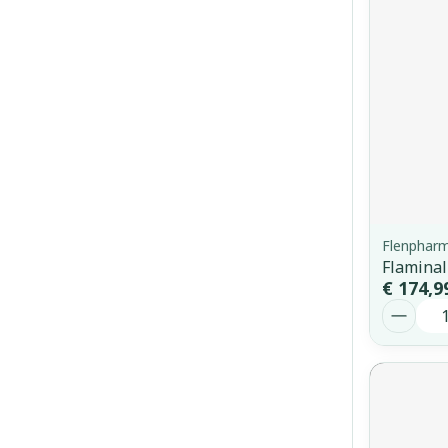
Flenphar
Flaminal
€ 174,9
Aantal