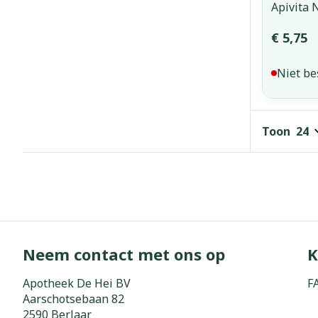
Apivita 
€ 5,75
Niet be
Toon
Neem contact met ons op
K
Apotheek De Hei BV
F
Aarschotsebaan 82
2590
Berlaar