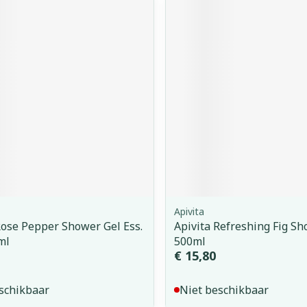
orging
Supplementen
Insectenw
middelen
n
Mondmaskers
issen
 -
uid
d
Apivita
Zelfbruiner
Scheren
Rose Pepper Shower Gel Ess.
Apivita Refreshing Fig Sh
ml
500ml
€ 15,80
schikbaar
Niet beschikbaar