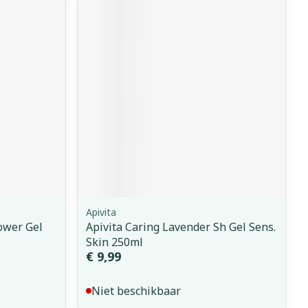
erende
Parfums en
geurproducten
Apivita
CBD
ower Gel
Apivita Caring Lavender Sh Gel Sens.
Skin 250ml
€ 9,99
Niet beschikbaar