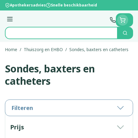
Ga naar de inhoud
Apothekersadvies
Snelle beschikbaarheid
Menu
Zoek
Product, merk, categorie...
Home
/
Thuiszorg en EHBO
/
Sondes, baxters en catheters
Sondes, baxters en
catheters
Filteren
Doorgaan naar productlijst
Prijs
filter