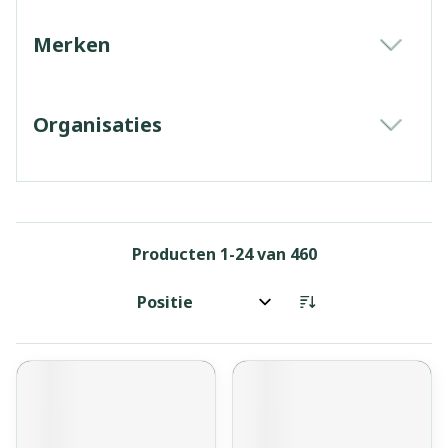
Merken
filter
Organisaties
filter
Producten
1
-
24
van
460
Sorteer op: