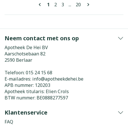
Pagina's
U lees momenteel pagina
Pagina
Pagina
Pagina
1
2
3
...
20
Neem contact met ons op
Apotheek De Hei BV
Aarschotsebaan 82
2590
Berlaar
Telefoon:
015 24 15 68
E-mailadres:
info@
apotheekdehei.be
APB nummer:
120203
Apotheek titularis:
Elien Crols
BTW nummer:
BE0888277597
Klantenservice
FAQ