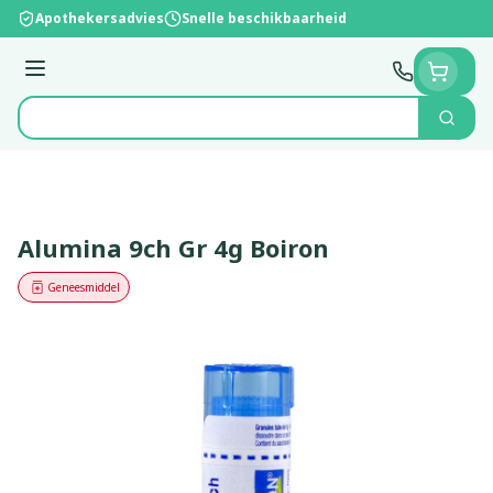
Ga naar de inhoud
Apothekersadvies
Snelle beschikbaarheid
Menu
Zoek
Product, merk, categorie...
Alumina 9ch Gr 4g Boiron
Geneesmiddel