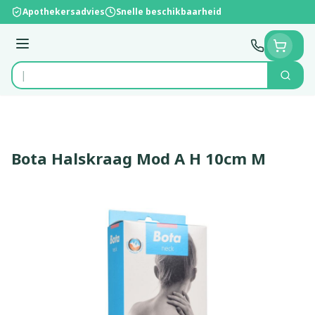
Ga naar de inhoud
Apothekersadvies
Snelle beschikbaarheid
Menu
Zoek
Product, merk, categorie...
Bota Halskraag Mod A H 10cm M