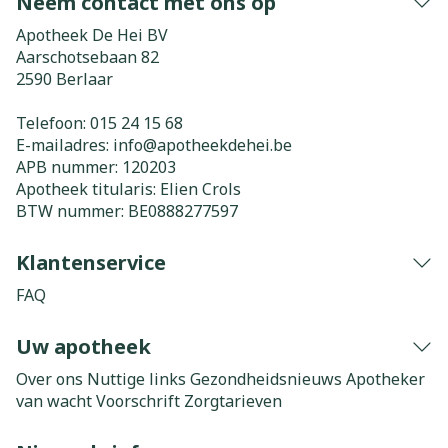
Neem contact met ons op
Apotheek De Hei BV
Aarschotsebaan 82
2590
Berlaar
Telefoon:
015 24 15 68
E-mailadres:
info@
apotheekdehei.be
APB nummer:
120203
Apotheek titularis:
Elien Crols
BTW nummer:
BE0888277597
Klantenservice
FAQ
Uw apotheek
Over ons
Nuttige links
Gezondheidsnieuws
Apotheker
van wacht
Voorschrift
Zorgtarieven