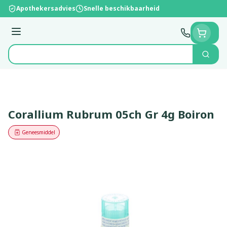
Ga naar de inhoud
Apothekersadvies
Snelle beschikbaarheid
Menu
Zoek
Product, merk, categorie...
Corallium Rubrum 05ch Gr 4g Boiron
Geneesmiddel