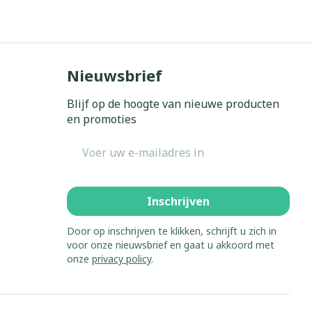
Bed
ing zon
Doorliggen - decubitis
Toon meer
gie
Urinewegen
Nieuwsbrief
eid,
Stoppen met roken
Blijf op de hoogte van nieuwe producten
n stress
en promoties
it en intieme
Gezichtsreiniging -
ontschminken
en
Instrumenten
E-mail adres
 -
en
Reinigingsmelk, - crème, -
sche
Anti tumor middelen
ie
olie en gel
Inschrijven
ijn
Tonic - lotion
Anesthesie
zorging
Micellair water
Door op inschrijven te klikken, schrijft u zich in
voor onze nieuwsbrief en gaat u akkoord met
Specifiek voor de ogen
onze
privacy policy
.
hie
Diverse
Toon meer
et
geneesmiddelen