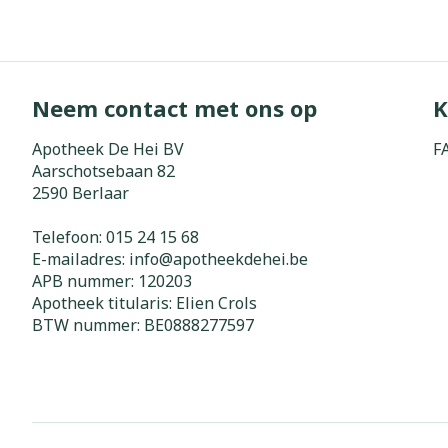
Zuurstof
Eelt
Eksteroog - li
Ademhalingss
Toon meer
Neem contact met ons op
K
Spieren en g
Apotheek De Hei BV
F
Aarschotsebaan 82
Specifiek vo
2590
Berlaar
Naalden en s
Lichaamsverzo
Telefoon:
015 24 15 68
Infecties
Spuiten
Deodorant
E-mailadres:
info@
apotheekdehei.be
Oplossing voor
APB nummer:
120203
Gezichtsverzo
Apotheek titularis:
Elien Crols
Naalden
Luizen
BTW nummer:
BE0888277597
Naalden voor 
- pennaalden
Diagnostica
Toon meer