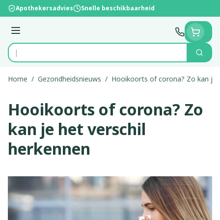
Ga naar de inhoud
Apothekersadvies
Snelle beschikbaarheid
Menu
Zoek
Product, merk, categorie...
Home
/
Gezondheidsnieuws
/
Hooikoorts of corona? Zo kan je 
Hooikoorts of corona? Zo
kan je het verschil
herkennen