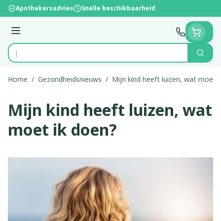
Ga naar de inhoud
Apothekersadvies
Snelle beschikbaarheid
Menu
Zoek
Product, merk, categorie...
Home
/
Gezondheidsnieuws
/
Mijn kind heeft luizen, wat moet 
Mijn kind heeft luizen, wat
moet ik doen?