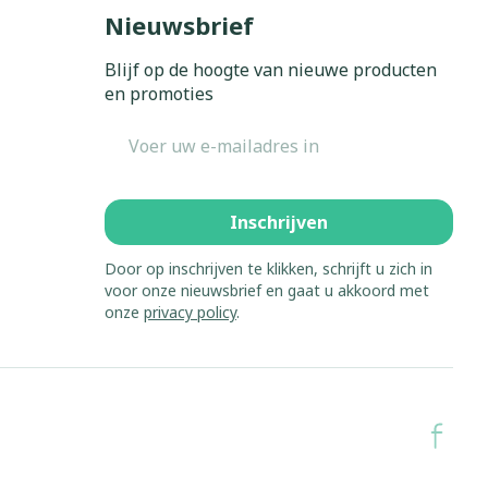
Bed
Nieuwsbrief
ing zon
Doorliggen - decubitis
Blijf op de hoogte van nieuwe producten
Toon meer
gie
Urinewegen
en promoties
E-mail adres
eid,
Stoppen met roken
n stress
it en intieme
Gezichtsreiniging -
ontschminken
en
Instrumenten
Inschrijven
 -
en
Reinigingsmelk, - crème, -
sche
Anti tumor middelen
Door op inschrijven te klikken, schrijft u zich in
ie
olie en gel
voor onze nieuwsbrief en gaat u akkoord met
onze
privacy policy
.
ijn
Tonic - lotion
Anesthesie
zorging
Micellair water
Specifiek voor de ogen
hie
Diverse
Toon meer
et
geneesmiddelen