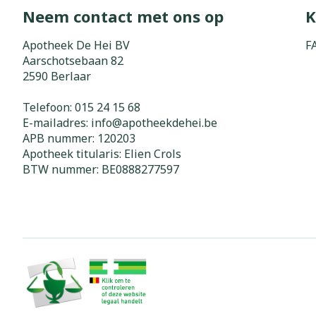
Neem contact met ons op
K
Zuurstof
Eelt
Eksteroog - li
Apotheek De Hei BV
F
Ademhalingss
Aarschotsebaan 82
Toon meer
2590
Berlaar
Spieren en g
Telefoon:
015 24 15 68
E-mailadres:
info@
apotheekdehei.be
Specifiek vo
APB nummer:
120203
Naalden en s
Apotheek titularis:
Elien Crols
Lichaamsverzo
Infecties
BTW nummer:
BE0888277597
Spuiten
Deodorant
Oplossing voor
Gezichtsverzo
Naalden
Luizen
Naalden voor 
- pennaalden
Diagnostica
Toon meer