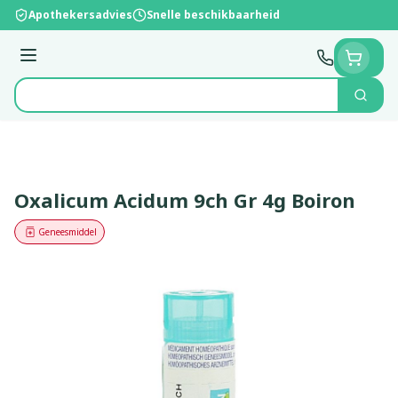
Ga naar de inhoud
Apothekersadvies
Snelle beschikbaarheid
Menu
Zoek
Product, merk, categorie...
Oxalicum Acidum 9ch Gr 4g Boiron
Geneesmiddel