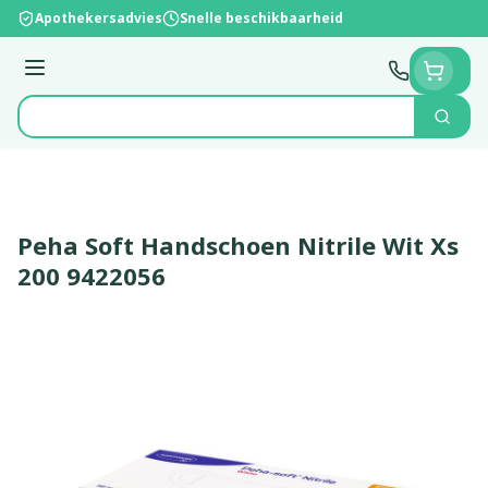
Ga naar de inhoud
Apothekersadvies
Snelle beschikbaarheid
Menu
Zoek
Product, merk, categorie...
Peha Soft Handschoen Nitrile Wit Xs
200 9422056