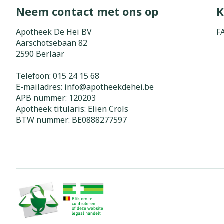
Neem contact met ons op
K
Zuurstof
Eelt
Eksteroog - li
Apotheek De Hei BV
F
Ademhalingss
Aarschotsebaan 82
Toon meer
2590
Berlaar
Spieren en g
Telefoon:
015 24 15 68
E-mailadres:
info@
apotheekdehei.be
Specifiek vo
APB nummer:
120203
Naalden en s
Apotheek titularis:
Elien Crols
Lichaamsverzo
Infecties
BTW nummer:
BE0888277597
Spuiten
Deodorant
Oplossing voor
Gezichtsverzo
Naalden
Luizen
Naalden voor 
- pennaalden
Diagnostica
Toon meer