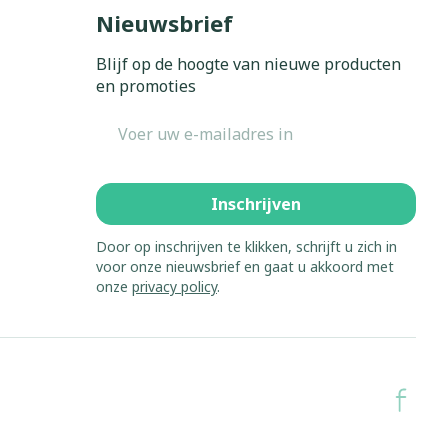
Bed
Nieuwsbrief
ing zon
Doorliggen - decubitis
Blijf op de hoogte van nieuwe producten
Toon meer
gie
Urinewegen
en promoties
E-mail adres
eid,
Stoppen met roken
n stress
it en intieme
Gezichtsreiniging -
ontschminken
en
Instrumenten
Inschrijven
 -
en
Reinigingsmelk, - crème, -
sche
Anti tumor middelen
Door op inschrijven te klikken, schrijft u zich in
ie
olie en gel
voor onze nieuwsbrief en gaat u akkoord met
onze
privacy policy
.
ijn
Tonic - lotion
Anesthesie
zorging
Micellair water
Specifiek voor de ogen
hie
Diverse
Toon meer
et
geneesmiddelen