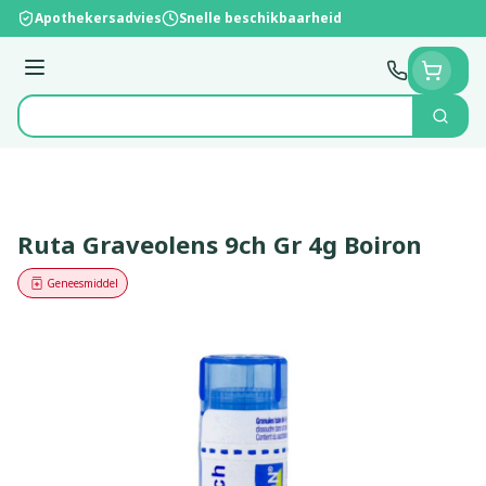
Ga naar de inhoud
Apothekersadvies
Snelle beschikbaarheid
Menu
Zoek
Product, merk, categorie...
Ruta Graveolens 9ch Gr 4g Boiron
Geneesmiddel