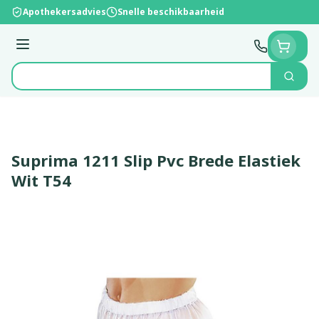
Ga naar de inhoud
Apothekersadvies
Snelle beschikbaarheid
Menu
Zoek
Product, merk, categorie...
Suprima 1211 Slip Pvc Brede Elastiek
Wit T54