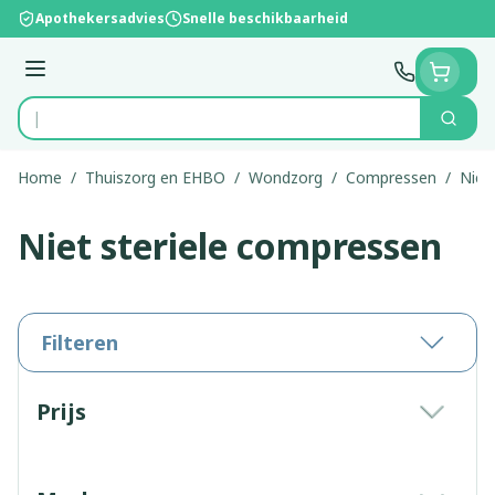
Ga naar de inhoud
Apothekersadvies
Snelle beschikbaarheid
Menu
Zoek
Product, merk, categorie...
Home
/
Thuiszorg en EHBO
/
Wondzorg
/
Compressen
/
Niet
Niet steriele compressen
Filteren
Doorgaan naar productlijst
Prijs
filter