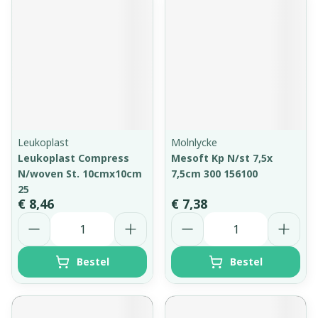
Leukoplast
Molnlycke
Leukoplast Compress
Mesoft Kp N/st 7,5x
N/woven St. 10cmx10cm
7,5cm 300 156100
25
€ 8,46
€ 7,38
Aantal
Aantal
Bestel
Bestel