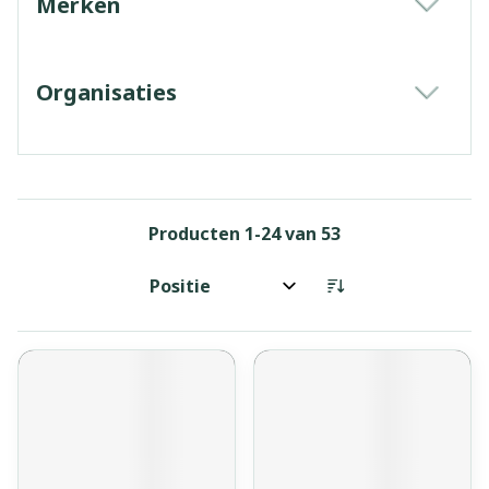
Merken
filter
Organisaties
filter
Producten
1
-
24
van
53
Sorteer op: