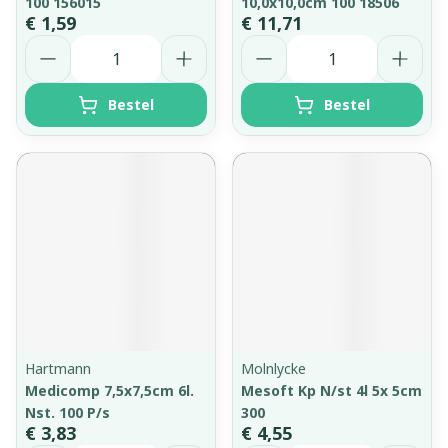
100 156015
10,0x10,0cm 100 18506
€ 1,59
€ 11,71
Aantal
Aantal
Bestel
Bestel
Hartmann
Molnlycke
Medicomp 7,5x7,5cm 6l.
Mesoft Kp N/st 4l 5x 5cm
Nst. 100 P/s
300
€ 3,83
€ 4,55