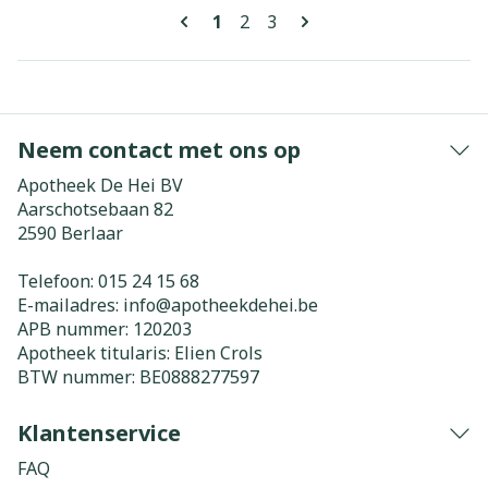
Pagina's
U lees momenteel pagina
Pagina
Pagina
1
2
3
Neem contact met ons op
Apotheek De Hei BV
Aarschotsebaan 82
2590
Berlaar
Telefoon:
015 24 15 68
E-mailadres:
info@
apotheekdehei.be
APB nummer:
120203
Apotheek titularis:
Elien Crols
BTW nummer:
BE0888277597
Klantenservice
FAQ