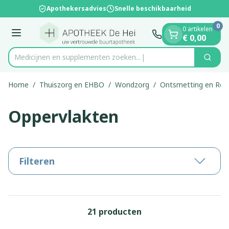
Dia 1 van 1
Ga naar de inhoud
Apothekersadvies
Snelle beschikbaarheid
0
0 artikelen
Menu
€ 0,00
Medicijnen en supplem
Zoek
Product, merk, categorie...
Home
/
Thuiszorg en EHBO
/
Wondzorg
/
Ontsmetting en Rein
Oppervlakten
Filteren
21
producten