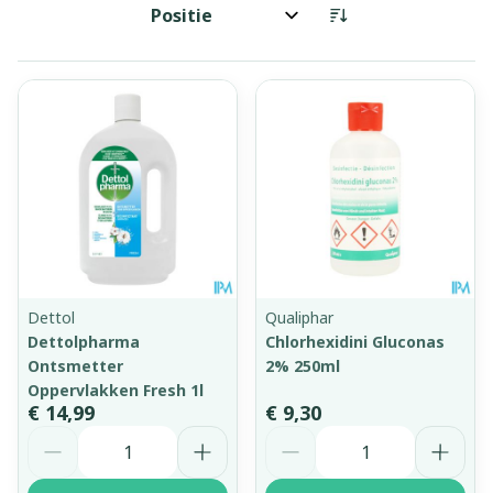
Sorteer op:
Dettol
Qualiphar
Dettolpharma
Chlorhexidini Gluconas
Ontsmetter
2% 250ml
Oppervlakken Fresh 1l
€ 14,99
€ 9,30
Aantal
Aantal