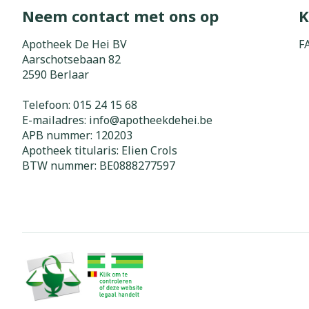
Neem contact met ons op
K
Zuurstof
Eelt
Eksteroog - li
Apotheek De Hei BV
F
Ademhalingss
Aarschotsebaan 82
Toon meer
2590
Berlaar
Spieren en g
Telefoon:
015 24 15 68
E-mailadres:
info@
apotheekdehei.be
Specifiek vo
APB nummer:
120203
Naalden en s
Apotheek titularis:
Elien Crols
Lichaamsverzo
Infecties
BTW nummer:
BE0888277597
Spuiten
Deodorant
Oplossing voor
Gezichtsverzo
Naalden
Luizen
Naalden voor 
- pennaalden
Diagnostica
Toon meer