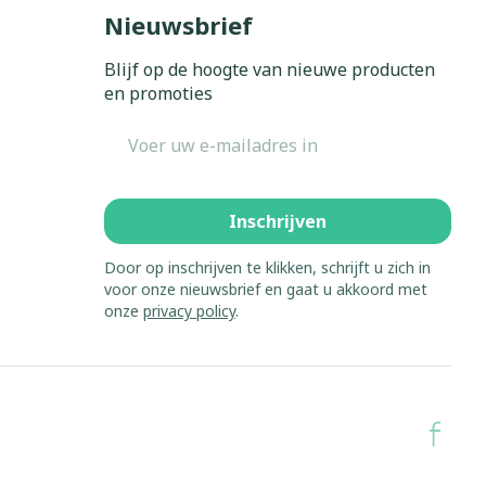
Bed
Nieuwsbrief
ing zon
Doorliggen - decubitis
Blijf op de hoogte van nieuwe producten
Toon meer
gie
Urinewegen
en promoties
E-mail adres
eid,
Stoppen met roken
n stress
it en intieme
Gezichtsreiniging -
ontschminken
en
Instrumenten
Inschrijven
 -
en
Reinigingsmelk, - crème, -
sche
Anti tumor middelen
Door op inschrijven te klikken, schrijft u zich in
ie
olie en gel
voor onze nieuwsbrief en gaat u akkoord met
onze
privacy policy
.
ijn
Tonic - lotion
Anesthesie
zorging
Micellair water
Specifiek voor de ogen
hie
Diverse
Toon meer
et
geneesmiddelen