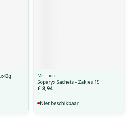
erende
Parfums en
geurproducten
2x42g
Melisana
Soparyx Sachets - Zakjes 15
€ 8,94
CBD
Niet beschikbaar