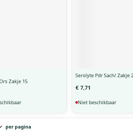
orging
Supplementen
Insectenw
middelen
n
Mondmaskers
issen
 -
uid
d
Serolyte Pdr Sach/ Zakje 
Ors Zakje 15
€ 7,71
Zelfbruiner
Scheren
schikbaar
Niet beschikbaar
per pagina