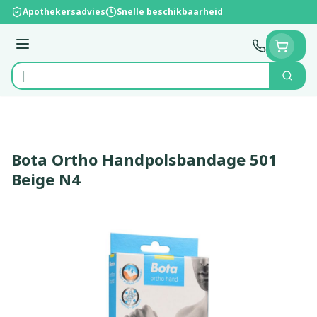
Ga naar de inhoud
Apothekersadvies
Snelle beschikbaarheid
Menu
Zoek
Product, merk, categorie...
Bota Ortho Handpolsbandage 501
Beige N4