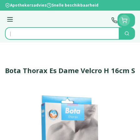
Ga naar de inhoud
Apothekersadvies
Snelle beschikbaarheid
Menu
Zoek
Product, merk, categorie...
Bota Thorax Es Dame Velcro H 16cm S