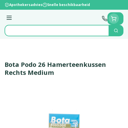
Ga naar de inhoud
Apothekersadvies
Snelle beschikbaarheid
Menu
Zoek
Product, merk, categorie...
Bota Podo 26 Hamerteenkussen
Rechts Medium