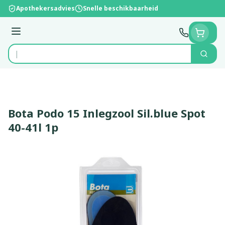
Ga naar de inhoud
Apothekersadvies
Snelle beschikbaarheid
Menu
Zoek
Product, merk, categorie...
Bota Podo 15 Inlegzool Sil.blue Spot
40-41l 1p