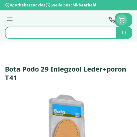
Ga naar de inhoud
Apothekersadvies
Snelle beschikbaarheid
Menu
Zoek
Product, merk, categorie...
Bota Podo 29 Inlegzool Leder+poron
T41