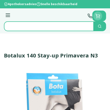
Ga naar de inhoud
Apothekersadvies
Snelle beschikbaarheid
Menu
Zoek
Product, merk, categorie...
Botalux 140 Stay-up Primavera N3