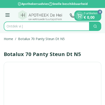
Dia 1 van 1
Ga naar de inhoud
Apothekersadvies
Snelle beschikbaarheid
0
0 artikelen
Menu
€ 0,00
On
Zoek
Product, merk, categorie...
Home
/
Botalux 70 Panty Steun Dt N5
Botalux 70 Panty Steun Dt N5