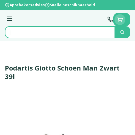
Ga naar de inhoud
Apothekersadvies
Snelle beschikbaarheid
Menu
Zoek
Product, merk, categorie...
Podartis Giotto Schoen Man Zwart
39l