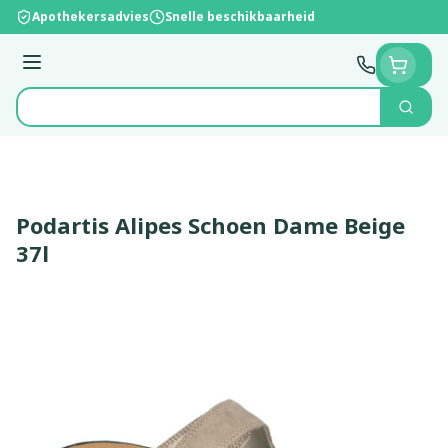
Ga naar de inhoud
Apothekersadvies
Snelle beschikbaarheid
Menu
Zoek
Product, merk, categorie...
Podartis Alipes Schoen Dame Beige
37l