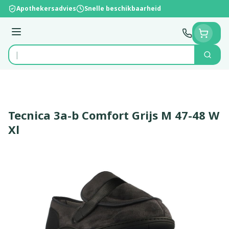
Ga naar de inhoud
Apothekersadvies
Snelle beschikbaarheid
Menu
Zoek
Product, merk, categorie...
Tecnica 3a-b Comfort Grijs M 47-48 W
Xl