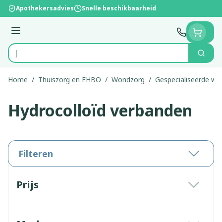
Ga naar de inhoud
Apothekersadvies
Snelle beschikbaarheid
Menu
Zoek
Product, merk, categorie...
Home
/
Thuiszorg en EHBO
/
Wondzorg
/
Gespecialiseerde w
Hydrocolloïd verbanden
Filteren
Doorgaan naar productlijst
Prijs
filter