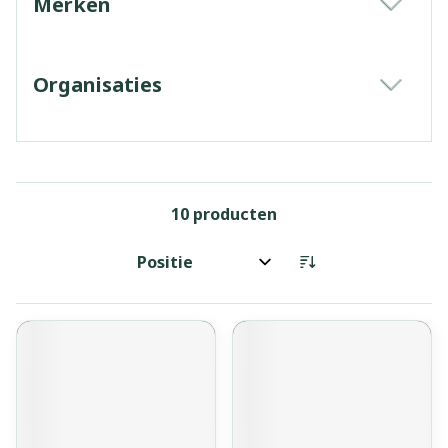
Merken
filter
Organisaties
filter
10
producten
Sorteer op: