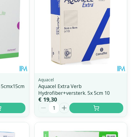
erende
Parfums en
geurproducten
Aquacel
 15cmx15cm
Aquacel Extra Verb
Hydrofiber+versterk. 5x 5cm 10
€ 19,30
Aantal
CBD