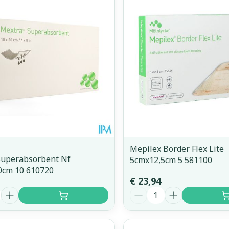
Mepilex Border Flex Lite
Superabsorbent Nf
5cmx12,5cm 5 581100
0cm 10 610720
€ 23,94
Aantal