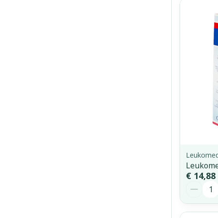
Leukome
Leukome
€ 14,88
Aantal