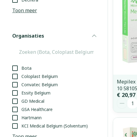
Aerosol access
Blaren
Creme, gel en 
Toon meer
Zuurstof
Eelt
Eksteroog - li
Ademhalingss
Organisaties
Toon meer
filter
Spieren en g
Specifiek vo
Bota
Naalden en s
Coloplast Belgium
Lichaamsverzo
Mepilex 
Convatec Belgium
Infecties
Spuiten
10 5810
Deodorant
Essity Belgium
€ 20,97
Oplossing voor
Gezichtsverzo
Aantal
GD Medical
Naalden
Luizen
GSA Healthcare
Naalden voor 
Hartmann
- pennaalden
KCI Medical Belgium (Solventum)
Diagnostica
Toon meer
Toon meer