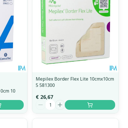
Mepilex Border Flex Lite 10cmx10cm
5 581300
10cm 10
€ 26,67
Aantal