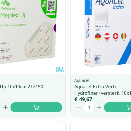
Aquacel
 Up 10x10cm 212150
Aquacel Extra Verb
Hydrofiber+versterk. 10x
€ 49,67
Aantal