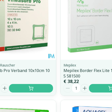
Toon meer
orging
Supplementen
Insectenw
middelen
n
Mondmaskers
issen
 -
uid
d
Rauscher
Mepilex
rb Pro Verband 10x10cm 10
Mepilex Border Flex Lite
5 581500
€ 38,22
Aantal
Zelfbruiner
Scheren