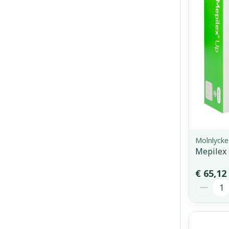
Molnlycke
Mepilex
€ 65,12
Aantal