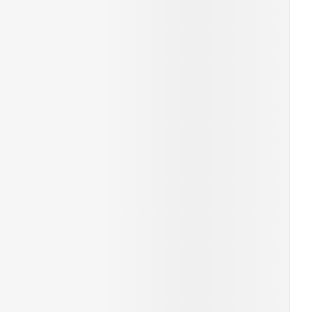
erende
Parfums en
geurproducten
CBD