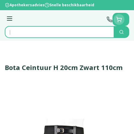
Ga naar de inhoud
Apothekersadvies
Snelle beschikbaarheid
Menu
Zoek
Product, merk, categorie...
Bota Ceintuur H 20cm Zwart 110cm