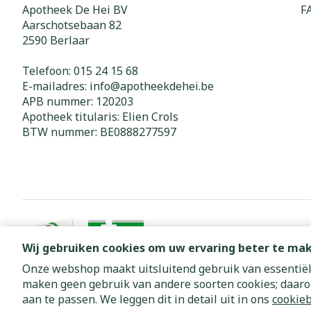
Apotheek De Hei BV
F
Aarschotsebaan 82
2590
Berlaar
Telefoon:
015 24 15 68
E-mailadres:
info@
apotheekdehei.be
APB nummer:
120203
Apotheek titularis:
Elien Crols
BTW nummer:
BE0888277597
Wij gebruiken cookies om uw ervaring beter te ma
Onze webshop maakt uitsluitend gebruik van essentiële
maken geen gebruik van andere soorten cookies; daaro
Algemene verkoopsvoorwaarden
Privacy disclaimer
Cookie
aan te passen. We leggen dit in detail uit in ons
cookieb