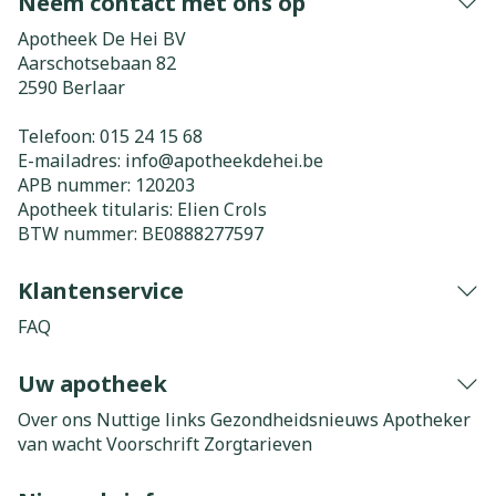
Neem contact met ons op
Apotheek De Hei BV
Aarschotsebaan 82
2590
Berlaar
Telefoon:
015 24 15 68
E-mailadres:
info@
apotheekdehei.be
APB nummer:
120203
Apotheek titularis:
Elien Crols
BTW nummer:
BE0888277597
Klantenservice
FAQ
Uw apotheek
Over ons
Nuttige links
Gezondheidsnieuws
Apotheker
van wacht
Voorschrift
Zorgtarieven