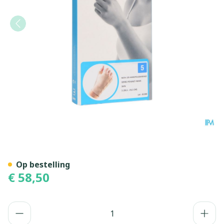
Bota Handpolsband+duim 1
Op bestelling
€ 58,50
Aantal