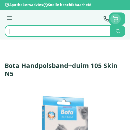
Ga naar de inhoud
Apothekersadvies
Snelle beschikbaarheid
Menu
Zoek
Product, merk, categorie...
Bota Handpolsband+duim 105 Skin
N5