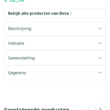
Bekijk alle producten van Bota
Beschrijving
Indicatie
Samenstelling
Gegevens
CNK
3083334
Organisaties
Bota
Gerelateerde producten
Merken
Bota