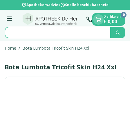
Dia 1 van 1
Ga naar de inhoud
Apothekersadvies
Snelle beschikbaarheid
0
0 artikelen
Menu
€ 0,00
Op
Zoek
Product, merk, categorie...
Home
/
Bota Lumbota Tricofit Skin H24 Xxl
Bota Lumbota Tricofit Skin H24 Xxl