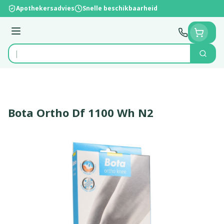
Ga naar de inhoud
Apothekersadvies
Snelle beschikbaarheid
Menu
Zoek
Product, merk, categorie...
Bota Ortho Df 1100 Wh N2