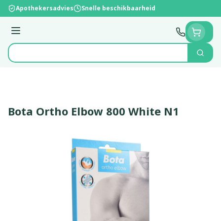
Ga naar de inhoud
Apothekersadvies
Snelle beschikbaarheid
Menu
Zoek
Product, merk, categorie...
Bota Ortho Elbow 800 White N1