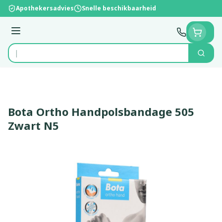
Ga naar de inhoud
Apothekersadvies
Snelle beschikbaarheid
Menu
Zoek
Product, merk, categorie...
Bota Ortho Handpolsbandage 505
Zwart N5