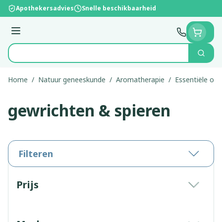
Ga naar de inhoud
Apothekersadvies
Snelle beschikbaarheid
Menu
Zoek
Product, merk, categorie...
Home
/
Natuur geneeskunde
/
Aromatherapie
/
Essentiële olië
gewrichten & spieren
Filteren
Doorgaan naar productlijst
Prijs
filter