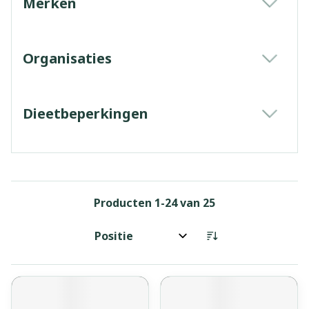
Merken
filter
Organisaties
filter
Dieetbeperkingen
filter
Producten
1
-
24
van
25
Sorteer op: