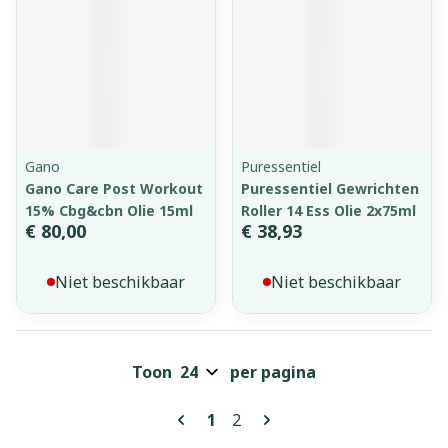
Gano
Puressentiel
Gano Care Post Workout
Puressentiel Gewrichten
15% Cbg&cbn Olie 15ml
Roller 14 Ess Olie 2x75ml
€ 80,00
€ 38,93
Niet beschikbaar
Niet beschikbaar
Toon
per pagina
Pagina's
U lees momenteel pagina
Pagina
1
2