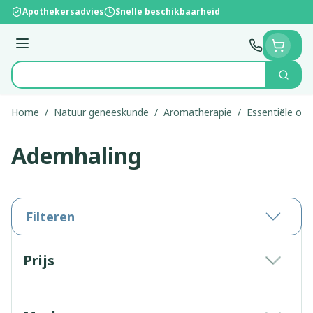
Ga naar de inhoud
Apothekersadvies
Snelle beschikbaarheid
Menu
Zoek
Product, merk, categorie...
Home
/
Natuur geneeskunde
/
Aromatherapie
/
Essentiële olië
Ademhaling
Filteren
Doorgaan naar productlijst
Prijs
filter