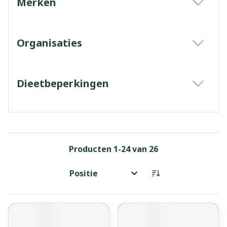
Merken
filter
Organisaties
filter
Dieetbeperkingen
filter
Producten
1
-
24
van
26
Sorteer op: