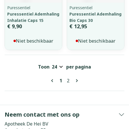
Puressentiel
Puressentiel
Puressentiel Ademhaling
Puressentiel Ademhaling
Inhalatie Caps 15
Bio Caps 30
€ 9,90
€ 12,95
Niet beschikbaar
Niet beschikbaar
Toon
per pagina
Pagina's
U lees momenteel pagina
Pagina
1
2
Neem contact met ons op
Apotheek De Hei BV