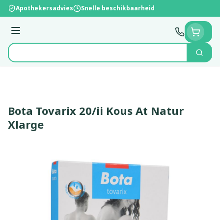
Ga naar de inhoud
Apothekersadvies
Snelle beschikbaarheid
Menu
Zoek
Product, merk, categorie...
Bota Tovarix 20/ii Kous At Natur
Xlarge