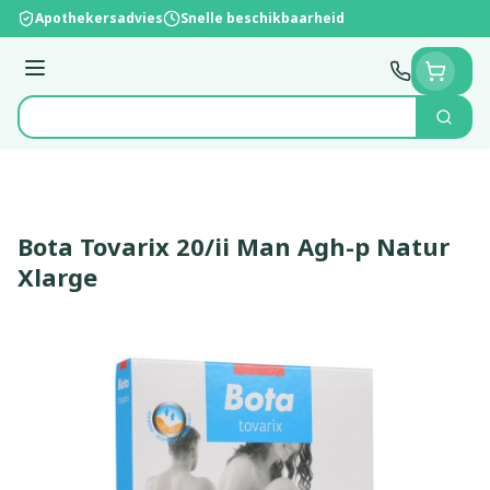
Ga naar de inhoud
Apothekersadvies
Snelle beschikbaarheid
Menu
Zoek
Product, merk, categorie...
Bota Tovarix 20/ii Man Agh-p Natur
Xlarge