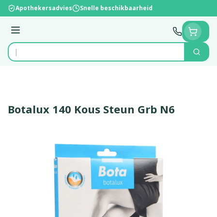
Ga naar de inhoud
Apothekersadvies
Snelle beschikbaarheid
Menu
Zoek
Product, merk, categorie...
Botalux 140 Kous Steun Grb N6