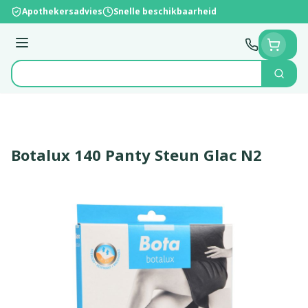
Ga naar de inhoud
Apothekersadvies
Snelle beschikbaarheid
Menu
Zoek
Product, merk, categorie...
Botalux 140 Panty Steun Glac N2