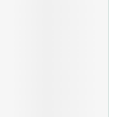
erende
Parfums en
geurproducten
CBD